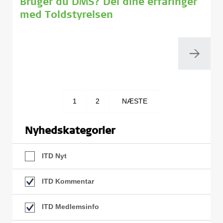
Bruger du DMS? Del dine erfaringer
med Toldstyrelsen
1
2
NÆSTE
Nyhedskategorier
ITD Nyt
ITD Kommentar
ITD Medlemsinfo