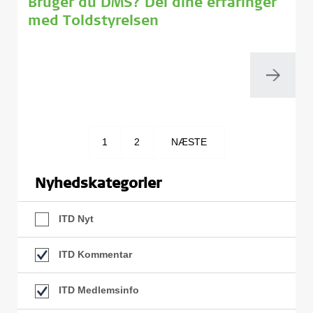
Bruger du DMS? Del dine erfaringer
med Toldstyrelsen
1
2
NÆSTE
Nyhedskategorier
ITD Nyt
ITD Kommentar
ITD Medlemsinfo