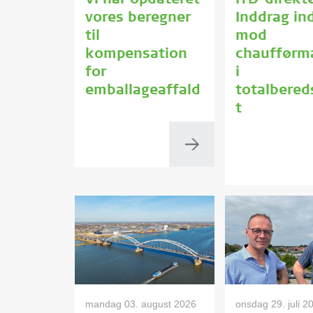
Vi har opdateret
ITD-direktø
vores beregner
Inddrag in
til
mod
kompensation
chaufførm
for
i
emballageaffald
totalbere
t
mandag 03. august 2026
onsdag 29. juli 2