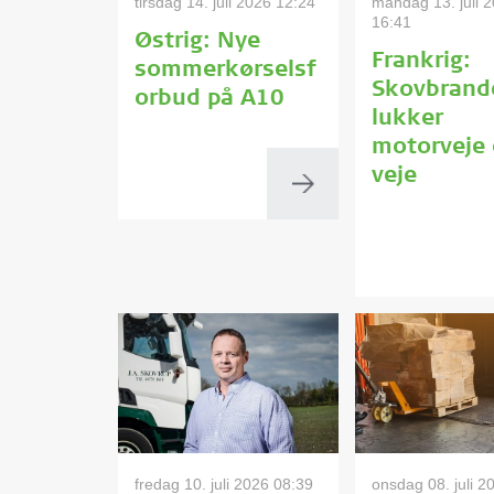
tirsdag 14. juli 2026 12:24
mandag 13. juli 
16:41
Østrig: Nye
Frankrig:
sommerkørselsf
Skovbrand
orbud på A10
lukker
motorveje
veje
fredag 10. juli 2026 08:39
onsdag 08. juli 2