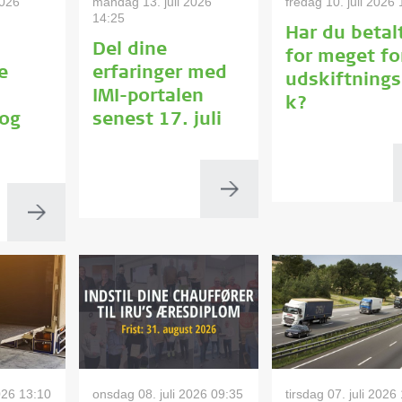
2026
mandag 13. juli 2026
fredag 10. juli 2026
14:25
Har du betal
Del dine
for meget fo
e
erfaringer med
udskiftning
IMI-portalen
k?
 og
senest 17. juli
026 13:10
onsdag 08. juli 2026 09:35
tirsdag 07. juli 2026