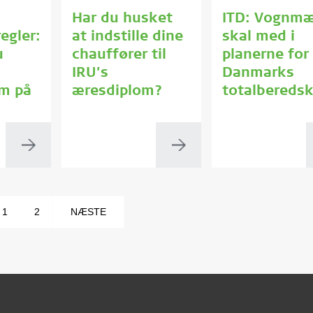
Har du husket
ITD: Vognm
egler:
at indstille dine
skal med i
u
chauffører til
planerne for
IRU’s
Danmarks
m på
æresdiplom?
totalbereds
1
2
NÆSTE