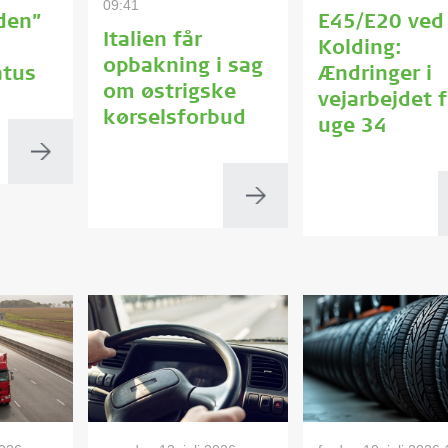
09:41
den”
E45/E20 ved
Italien får
Kolding:
opbakning i sag
tus
Ændringer i
om østrigske
vejarbejdet f
kørselsforbud
uge 34