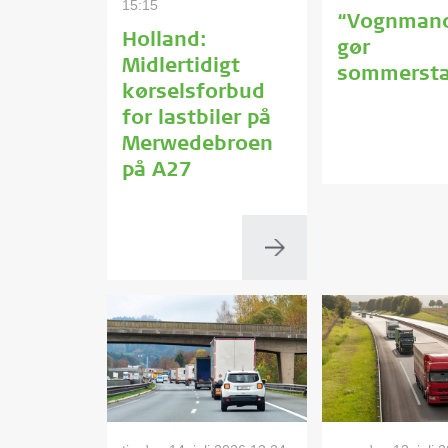
15:15
“Vognman
Holland:
gør
Midlertidigt
sommersta
kørselsforbud
for lastbiler på
Merwedebroen
på A27