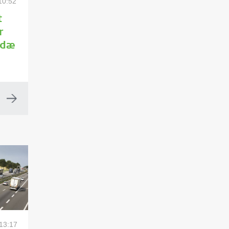
 10:52
t
r
sdæ
 13:17