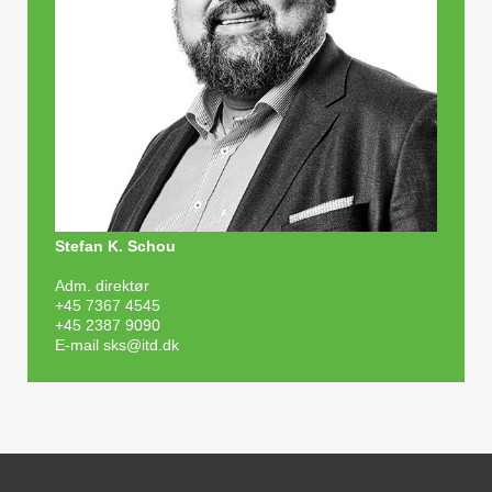
Stefan K. Schou
Adm. direktør
+45 7367 4545
+45 2387 9090
E-mail
sks@itd.dk