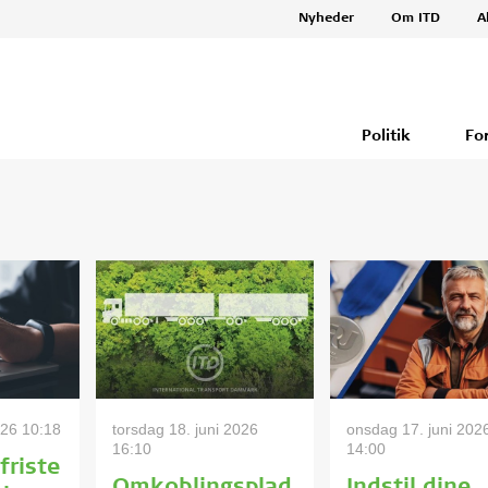
Nyheder
Om ITD
A
Politik
Fo
026 10:18
torsdag 18. juni 2026
onsdag 17. juni 202
16:10
14:00
friste