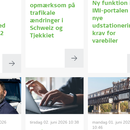
Ny funktion 
opmærksom på
IMI-portalen
trafikale
nye
ændringer i
ed
udstationeri
Schweiz og
62
krav for
Tjekkiet
varebiler
2026
tirsdag 02. juni 2026 10:38
mandag 01. juni 20
10:46