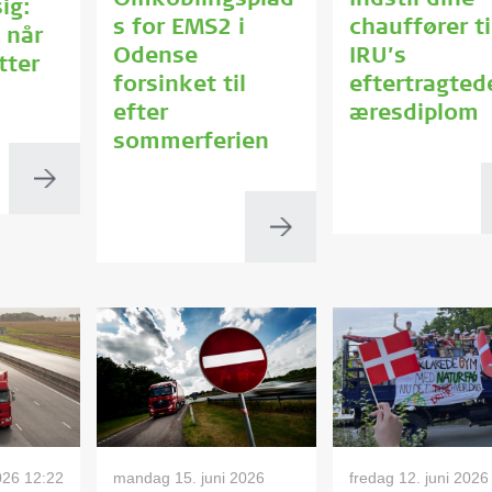
Omkoblingsplad
Indstil dine
ig:
s for EMS2 i
chauffører ti
 når
Odense
IRU’s
tter
forsinket til
eftertragted
efter
æresdiplom
sommerferien
2026 12:22
mandag 15. juni 2026
fredag 12. juni 2026