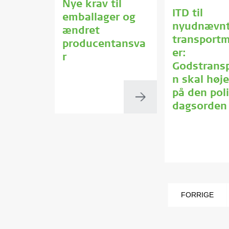
Nye krav til
ITD til
emballager og
nyudnævn
ændret
transportm
producentansva
er:
r
Godstrans
n skal høj
på den pol
dagsorden
FORRIGE