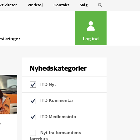
ktiviteter
Værktøj
Kontakt
Salg
rsikringer
Log ind
Nyhedskategorier
ITD Nyt
ITD Kommentar
ITD Medlemsinfo
6
Nyt fra formandens
førerhus