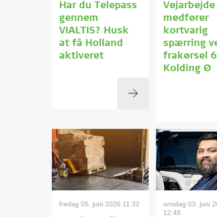
Har du Telepass
Vejarbejde
gennem
medfører
VIALTIS? Husk
kortvarig
at få Holland
spærring v
aktiveret
frakørsel 
Kolding Ø
fredag 05. juni 2026 11:32
onsdag 03. juni 
12:48