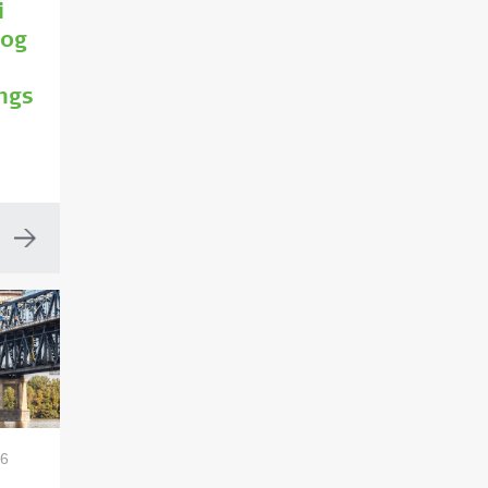
i
 og
ngs
26