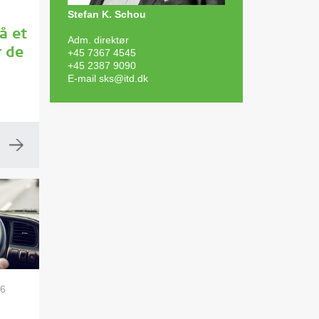
Stefan K. Schou
å et
Adm. direktør
+45 7367 4545
r de
+45 2387 9090
E-mail
sks@itd.dk
26