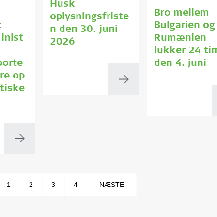
Husk
Bro mellem
oplysningsfriste
t
Bulgarien og
n den 30. juni
inist
Rumænien
2026
lukker 24 ti
porte
den 4. juni
ere op
itiske
1
2
3
4
NÆSTE