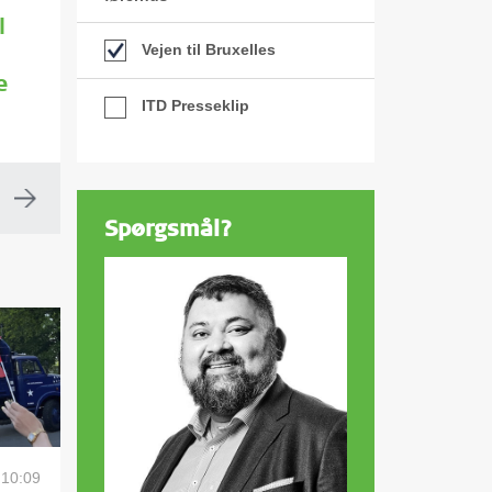
l
Vejen til Bruxelles
e
ITD Presseklip
Spørgsmål?
 10:09