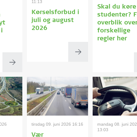
11:13
Skal du køre
Kørselsforbud i
n
studenter? F
juli og august
yt
overblik ove
2026
i
forskellige
regler her
2026
tirsdag 09. juni 2026 16:16
mandag 08. juni 20
13:03
Vær