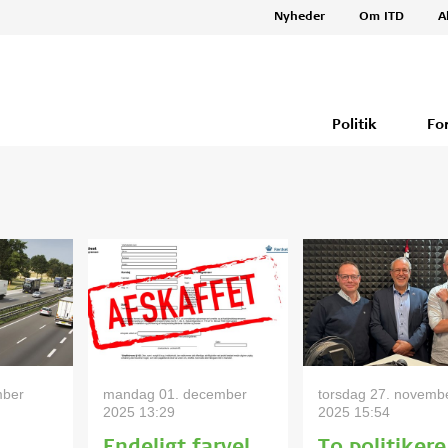
Nyheder
Om ITD
A
Politik
Fo
mber
mandag 01. december
torsdag 27. novemb
2025 13:29
2025 15:54