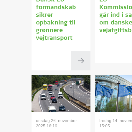
Dansk EU-
EU-
formandskab
Kommissi
sikrer
går ind i s
opbakning til
om dansk
grønnere
vejafgifts
vejtransport
onsdag 26. november
fredag 14. nove
2025 16:16
15:05