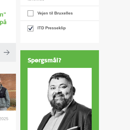
Vejen til Bruxelles
n"
 på
ITD Presseklip
Spørgsmål?
 2025