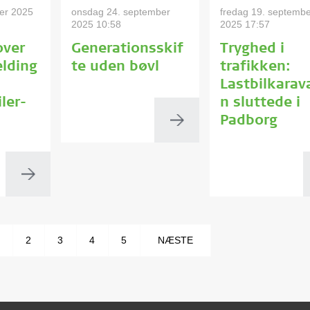
er 2025
onsdag 24. september
fredag 19. septemb
2025 10:58
2025 17:57
over
Generationsskif
Tryghed i
lding
te uden bøvl
trafikken:
Lastbilkarav
ler-
n sluttede i
Padborg
2
3
4
5
NÆSTE