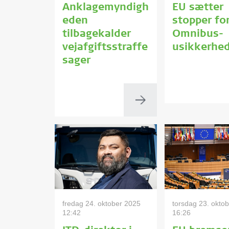
Anklagemyndigh
EU sætter
eden
stopper fo
tilbagekalder
Omnibus-
vejafgiftsstraffe
usikkerhe
sager
fredag 24. oktober 2025
torsdag 23. okto
12:42
16:26