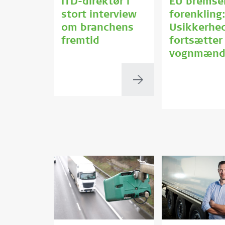
ITD-direktør i
EU bremse
stort interview
forenkling
om branchens
Usikkerhe
fremtid
fortsætter
vognmæn