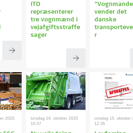
ITD
“Vognmande
r
repræsenterer
vender det
tre vognmænd i
danske
d
vejafgiftsstraffe
transportev
sager
r
ber 2025
torsdag 16. oktober 2025
onsdag 15. oktober
10:37
12:35