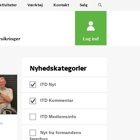
ktiviteter
Værktøj
Kontakt
Salg
rsikringer
Log ind
Nyhedskategorier
ITD Nyt
ITD Kommentar
ITD Medlemsinfo
er
Nyt fra formandens
førerhus