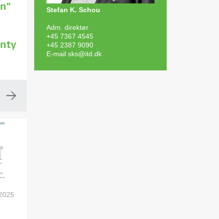
n”
Stefan K. Schou
Adm. direktør
+45 7367 4545
+45 2387 9090
enty
E-mail
sks@itd.dk
 2025