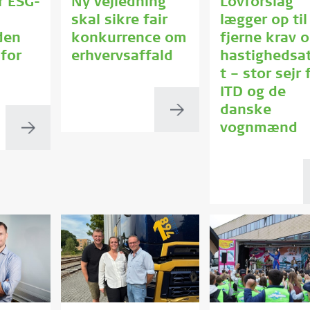
r ESG-
Ny vejledning
Lovforslag
:
skal sikre fair
lægger op til
den
konkurrence om
fjerne krav 
 for
erhvervsaffald
hastighedsa
d
t – stor sejr 
ITD og de
danske
vognmænd