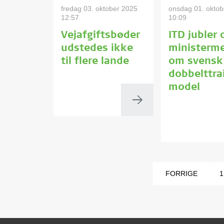
fredag 03. oktober 2025
onsdag 01. oktob
12:57
10:09
Vejafgiftsbøder
ITD jubler 
udstedes ikke
ministerme
til flere lande
om svensk
dobbelttrai
model
FORRIGE
1