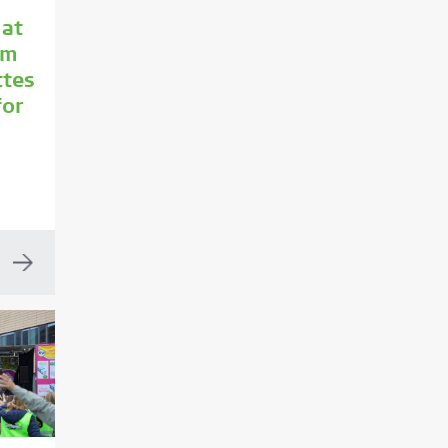
 at
om
ttes
for