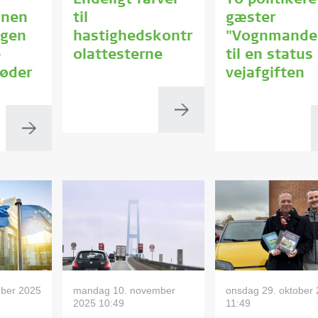
Endeligt farvel
To politikere
onen
til
gæster
agen
hastighedskontr
"Vognmande
e
olattesterne
til en status
bøder
vejafgiften
mber 2025
mandag 10. november
onsdag 29. oktober
2025 10:49
11:49