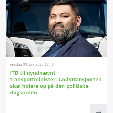
onsdag 03. juni 2026 12:48
ITD til nyudnævnt
transportminister: Godstransporten
skal højere op på den politiske
dagsorden