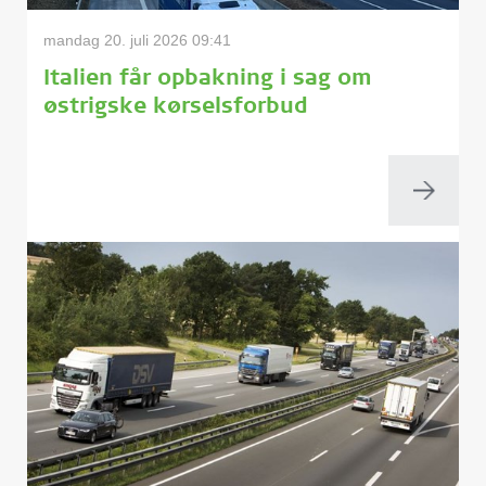
mandag 20. juli 2026 09:41
Italien får opbakning i sag om
østrigske kørselsforbud