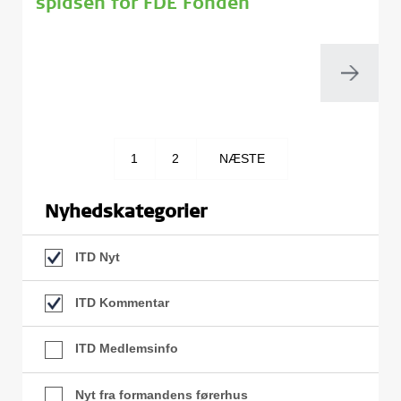
spidsen for FDE Fonden
1
2
NÆSTE
Nyhedskategorier
ITD Nyt
ITD Kommentar
ITD Medlemsinfo
Nyt fra formandens førerhus