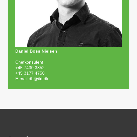
Daniel Boss Nielsen
Chefkonsulent
+45 7430 3352
+45 3177 4750
E-mail
db@itd.dk