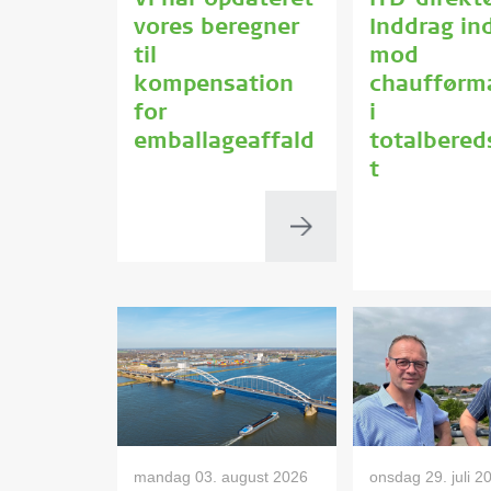
Vi har opdateret
ITD-direktø
vores beregner
Inddrag in
til
mod
kompensation
chaufførm
for
i
emballageaffald
totalbere
t
mandag 03. august 2026
onsdag 29. juli 2