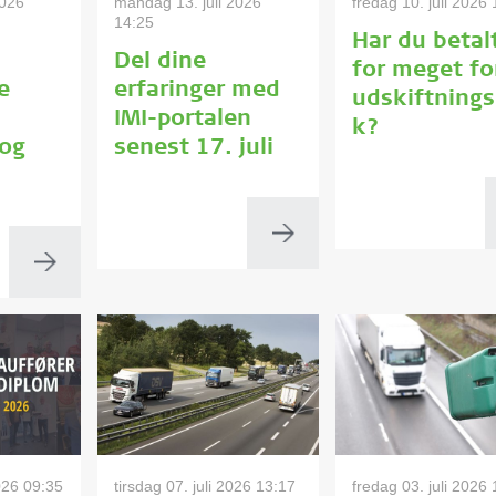
2026
mandag 13. juli 2026
fredag 10. juli 2026
14:25
Har du betal
Del dine
for meget fo
e
erfaringer med
udskiftning
IMI-portalen
k?
 og
senest 17. juli
026 09:35
tirsdag 07. juli 2026 13:17
fredag 03. juli 2026