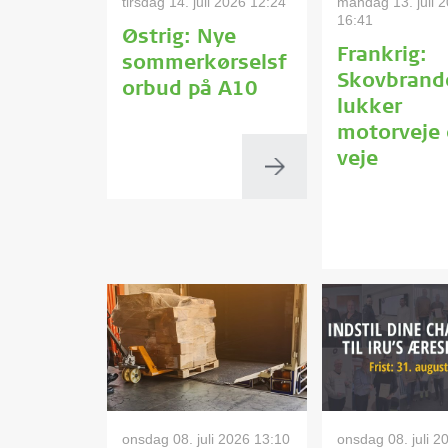
tirsdag 14. juli 2026 12:24
mandag 13. juli 
16:41
Østrig: Nye
Frankrig:
sommerkørselsf
Skovbrand
orbud på A10
lukker
motorveje
veje
onsdag 08. juli 2026 13:10
onsdag 08. juli 2