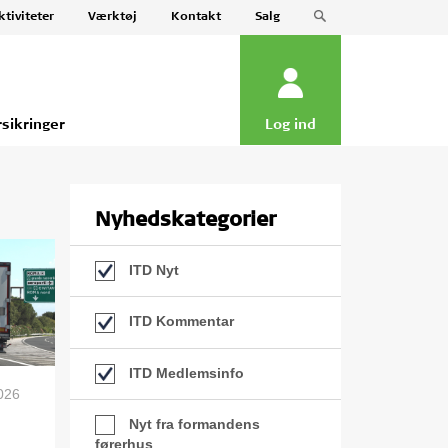
ktiviteter
Værktøj
Kontakt
Salg
rsikringer
Log ind
Nyhedskategorier
ITD Nyt
ITD Kommentar
ITD Medlemsinfo
2026
Nyt fra formandens
førerhus