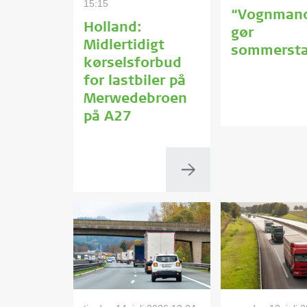
15:15
“Vognman
Holland:
gør
Midlertidigt
sommersta
kørselsforbud
for lastbiler på
Merwedebroen
på A27