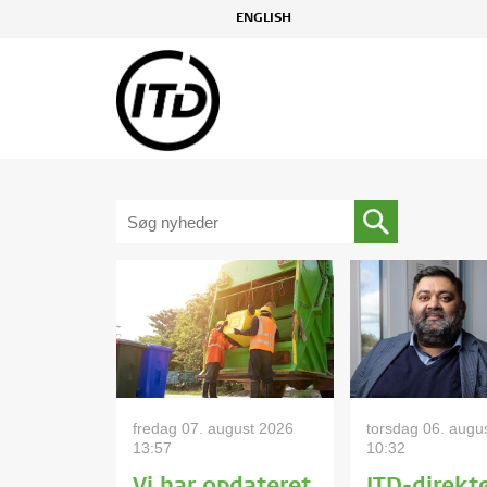
ENGLISH
fredag 07. august 2026
torsdag 06. augu
13:57
10:32