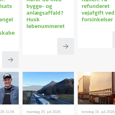
r:
Kører du med
Italien: Få
dsats
bygge- og
refunderet
anlægsaffald?
vejafgift ved
angel
Husk
forsinkelser
løbenummeret
dskabe
026 11:05
mandag 20. juli 2026
torsdag 16. juli 202