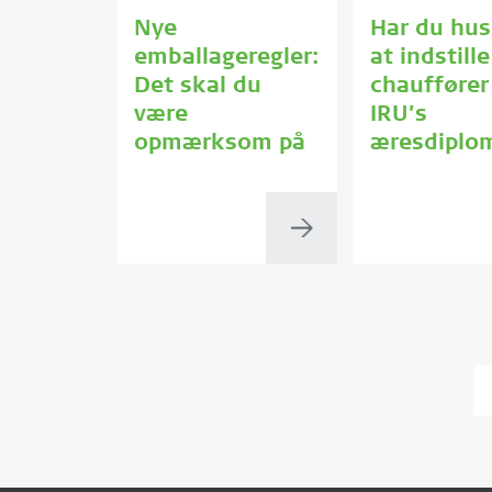
Nye
Har du hus
emballageregler:
at indstill
Det skal du
chauffører 
være
IRU’s
opmærksom på
æresdiplo