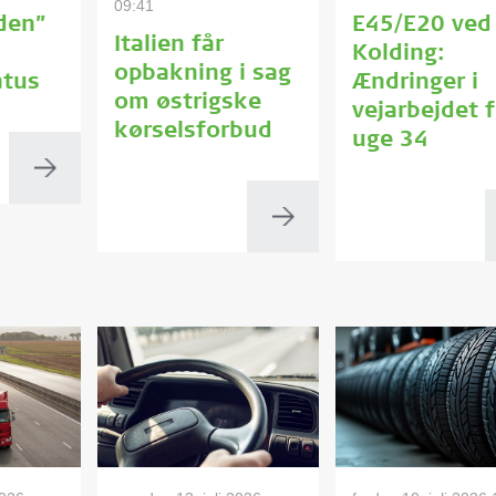
09:41
den”
E45/E20 ved
Italien får
Kolding:
opbakning i sag
tus
Ændringer i
om østrigske
vejarbejdet f
kørselsforbud
uge 34