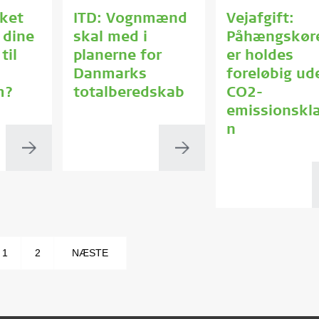
ket
ITD: Vognmænd
Vejafgift:
e dine
skal med i
Påhængskøre
til
planerne for
er holdes
Danmarks
foreløbig ud
m?
totalberedskab
CO2-
emissionskl
n
1
2
NÆSTE