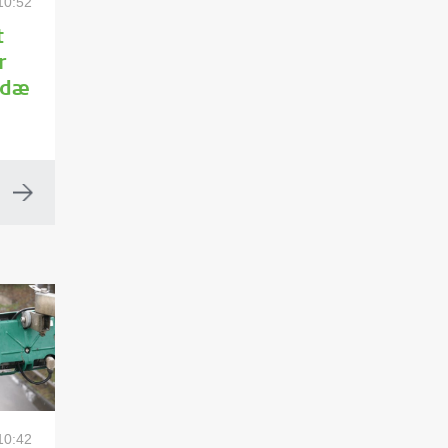
 10:52
t
r
sdæ
 10:42