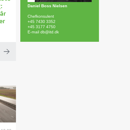
Daniel Boss Nielsen
:
år
Chefkonsulent
+45 7430 3352
er
+45 3177 4750
E-mail
db@itd.dk