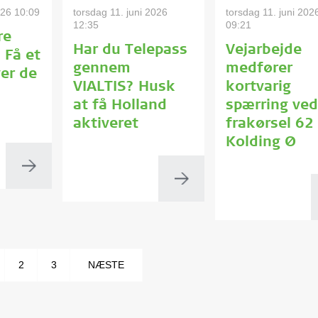
026 10:09
torsdag 11. juni 2026
torsdag 11. juni 202
12:35
09:21
re
Har du Telepass
Vejarbejde
 Få et
gennem
medfører
ver de
VIALTIS? Husk
kortvarig
at få Holland
spærring ved
aktiveret
frakørsel 62
Kolding Ø
2
3
NÆSTE