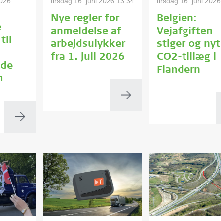
2026
tirsdag 16. juni 2026 13:34
tirsdag 16. juni 202
Nye regler for
Belgien:
e
anmeldelse af
Vejafgiften
til
arbejdsulykker
stiger og nyt
fra 1. juli 2026
CO2-tillæg i
ede
Flandern
m