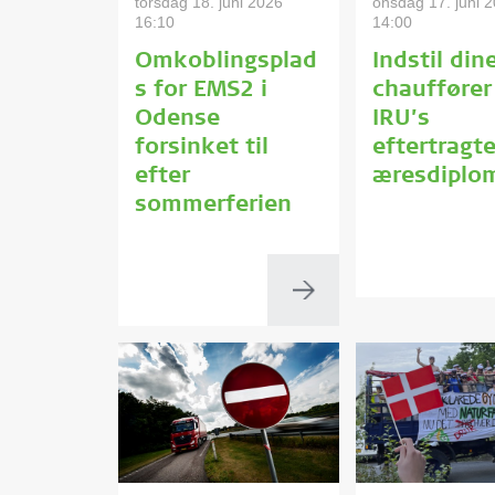
torsdag 18. juni 2026
onsdag 17. juni 
16:10
14:00
Omkoblingsplad
Indstil din
s for EMS2 i
chauffører 
Odense
IRU’s
forsinket til
eftertragt
efter
æresdiplo
sommerferien