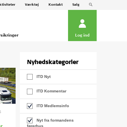
ktiviteter
Værktøj
Kontakt
Salg
rsikringer
Log ind
Nyhedskategorier
ITD Nyt
ITD Kommentar
ITD Medlemsinfo
6
Nyt fra formandens
førerhus