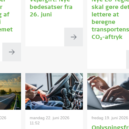
er
Vejafgift: Nye
Nye EU-regle
r
bødesatser fra
skal gøre de
g af
26. juni
lettere at
i
beregne
emet
transporten
CO₂-aftryk
2026
mandag 22. juni 2026
fredag 19. juni 2026
11:52
Oplysningsfr