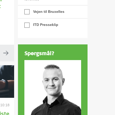
r
t
Vejen til Bruxelles
ITD Presseklip
s
Spørgsmål?
 10:18
iste