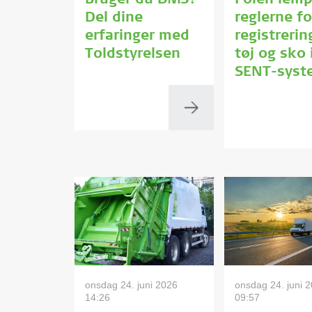
Bruger du DMS?
Polen lemp
Del dine
reglerne fo
erfaringer med
registrerin
Toldstyrelsen
tøj og sko 
SENT-syst
onsdag 24. juni 2026
onsdag 24. juni 
14:26
09:57