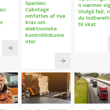
Spanien:
n nærmer sig
av:
Cabotage
Undgå fejl, n
omfattes af nye
du indberett
er
krav om
til skat
elektroniske
kontroldokume
nter