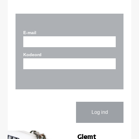
E-mail
Kodeord
Glemt