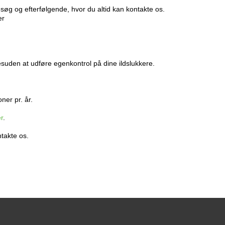
søg og efterfølgende, hvor du altid kan kontakte os.
er
desuden at udføre egenkontrol på dine ildslukkere.
er pr. år.
r
.
ntakte os.