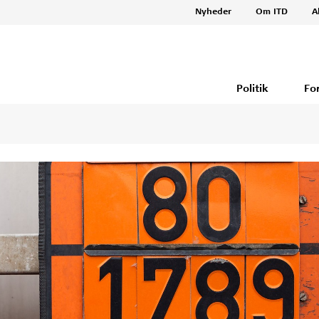
Nyheder
Om ITD
A
Politik
Fo