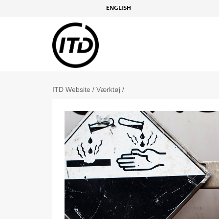
ENGLISH
ITD Website
/
Værktøj
/