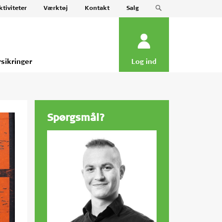
ktiviteter
Værktøj
Kontakt
Salg
rsikringer
Log ind
Spørgsmål?