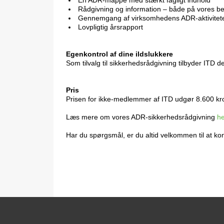
En ADR-mappe med stærkt fagligt indhold
Rådgivning og information – både på vores be
Gennemgang af virksomhedens ADR-aktivitet
Lovpligtig årsrapport
Egenkontrol af dine ildslukkere
Som tilvalg til sikkerhedsrådgivning tilbyder ITD 
Pris
Prisen for ikke-medlemmer af ITD udgør 8.600 kron
Læs mere om vores ADR-sikkerhedsrådgivning
he
Har du spørgsmål, er du altid velkommen til at ko