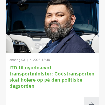
onsdag 03. juni 2026 12:48
ITD til nyudnævnt
transportminister: Godstransporten
skal højere op på den politiske
dagsorden