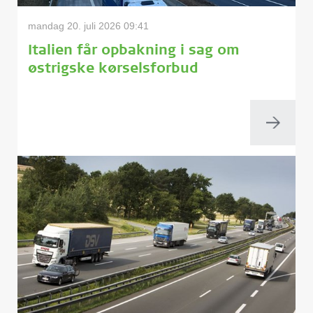
mandag 20. juli 2026 09:41
Italien får opbakning i sag om
østrigske kørselsforbud