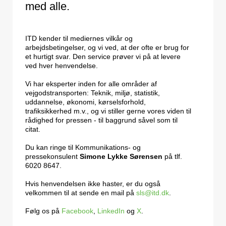
med alle.
ITD kender til mediernes vilkår og
arbejdsbetingelser, og vi ved, at der ofte er brug for
et hurtigt svar. Den service prøver vi på at levere
ved hver henvendelse.
Vi har eksperter inden for alle områder af
vejgodstransporten: Teknik, miljø, statistik,
uddannelse, økonomi, kørselsforhold,
trafiksikkerhed m.v., og vi stiller gerne vores viden til
rådighed for pressen - til baggrund såvel som til
citat.
Du kan ringe til
Kommunikations- og
pressekonsulent
Simone Lykke Sørensen
på tlf.
6020 8647.
Hvis henvendelsen ikke haster, er du også
velkommen til at sende en mail på
sls@itd.dk
.
Følg os på
Facebook
,
LinkedIn
og
X
.