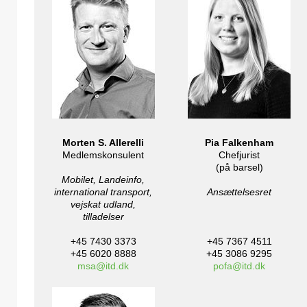
Morten S.
Allerelli
Pia Falkenham
Medlemskonsulent
Chefjurist
(på barsel)
Mobilet, Landeinfo,
international transport,
Ansættelsesret
vejskat udland,
tilladelser
+45 7430 3373
+45 7367 4511
+45 6020 8888
+45 3086 9295
msa@itd.dk
pofa@itd.dk