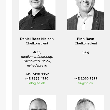
Daniel Boss Nielsen
Finn Ravn
Chefkonsulent
Chefkonsulent
ADR,
Salg
medlemshåndtering,
TachoWeb, itd.dk,
nyhedsbreve
+45 7430 3352
+45 3177 4750
+45 3090 5738
db@itd.dk
fir@itd.dk