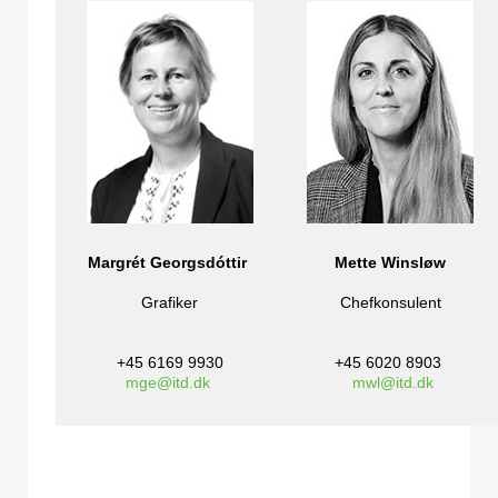
Margrét
Georgsdóttir
Mette Winsløw
Grafiker
Chefkonsulent
+45 6169 9930
+45 6020 8903
mge@itd.dk
mwl@itd.dk