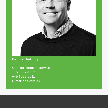
Dennis Hartung
Chef for Medlemsservice
+45 7367 4532
+45 6020 8811
E-mail
dha@itd.dk