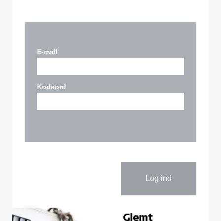
E-mail
Kodeord
Glemt