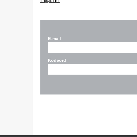
itd@itd.dk
.
E-mail
Kodeord