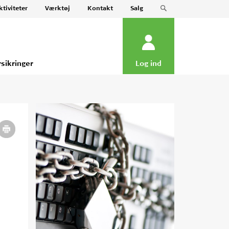
ktiviteter
Værktøj
Kontakt
Salg
rsikringer
Log ind