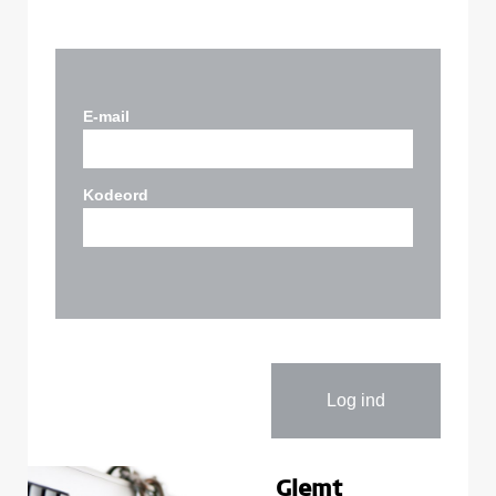
E-mail
Kodeord
Glemt