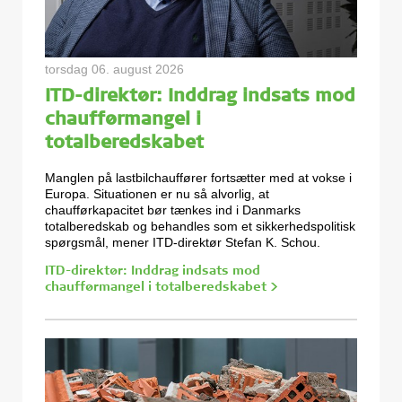
torsdag 06. august 2026
ITD-direktør: Inddrag indsats mod
chaufførmangel i
totalberedskabet
Manglen på lastbilchauffører fortsætter med at vokse i
Europa. Situationen er nu så alvorlig, at
chaufførkapacitet bør tænkes ind i Danmarks
totalberedskab og behandles som et sikkerhedspolitisk
spørgsmål, mener ITD-direktør Stefan K. Schou.
ITD-direktør: Inddrag indsats mod
chaufførmangel i totalberedskabet >