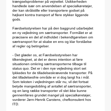
trængselsproblemer på vejnettet. Usikkerheden
handlede især om anvendelsen af specialkøretøjer,
der kan skråtstille eller transportere godset på
højkant kontra transport af flere stykker liggende
gods.
Færdselsstyrelsen har på den baggrund udarbejdet
en ny vejledning om særtransporter. Formålet er at
præcisere en del af indholdet i bekendtgørelsen om
særtransport for at skabe en ens og klar forståelse
af regler og betingelser.
- Det glæder os, at Færdselsstyrelsen har
tilkendegivet, at det er deres intention at føre
situationen omkring særtransporterne tilbage til
status quo. Det er i den nye vejledning stort set
lykkedes for de tilladelseskrævende transporter. På
det tilladelsesfrie område er vi dog langt fra i mål.
Som teksten i vejledningen står nu, vil det fortsat
betyde mangedobling af antallet af særtransporter,
og en lang række transporter vil slet ikke kunne
gennemføres grundet mangel på specialkøretøjer,
vurderer Jørn-Henrik Carstens, chefkonsulent hos
ITD.