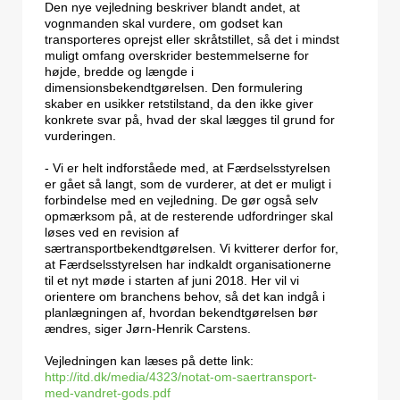
Den nye vejledning beskriver blandt andet, at
vognmanden skal vurdere, om godset kan
transporteres oprejst eller skråtstillet, så det i mindst
muligt omfang overskrider bestemmelserne for
højde, bredde og længde i
dimensionsbekendtgørelsen. Den formulering
skaber en usikker retstilstand, da den ikke giver
konkrete svar på, hvad der skal lægges til grund for
vurderingen.
- Vi er helt indforståede med, at Færdselsstyrelsen
er gået så langt, som de vurderer, at det er muligt i
forbindelse med en vejledning. De gør også selv
opmærksom på, at de resterende udfordringer skal
løses ved en revision af
særtransportbekendtgørelsen. Vi kvitterer derfor for,
at Færdselsstyrelsen har indkaldt organisationerne
til et nyt møde i starten af juni 2018. Her vil vi
orientere om branchens behov, så det kan indgå i
planlægningen af, hvordan bekendtgørelsen bør
ændres, siger Jørn-Henrik Carstens.
Vejledningen kan læses på dette link:
http://itd.dk/media/4323/notat-om-saertransport-
med-vandret-gods.pdf