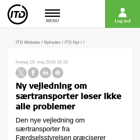
MENU
Log ind
ITD Website
/
Nyheder
/
ITD Nyt
/
/
fredag 18. maj 2018 10:20
Ny vejledning om
særtransporter løser ikke
alle problemer
Den nye vejledning om
særtransporter fra
Færdselsstyrelsen præciserer