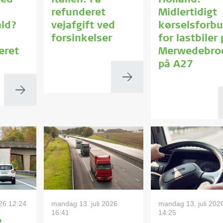
med
Italien: Få
Holland:
refunderet
Midlertidigt
ald?
vejafgift ved
kørselsforb
forsinkelser
for lastbiler
eret
Merwedebro
på A27
026 12:24
mandag 13. juli 2026
mandag 13. juli 202
16:41
14:25
e