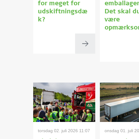
for meget for
emballager
udskiftningsdæ
Det skal d
k?
være
opmærkso
torsdag 02. juli 2026 11:07
onsdag 01. juli 2