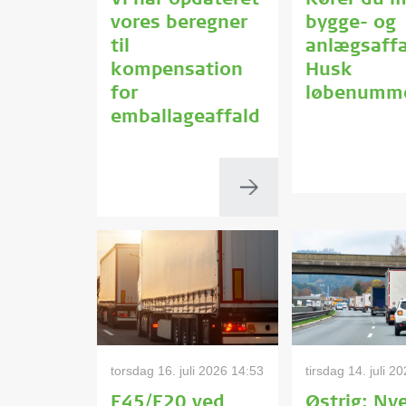
Vi har opdateret
Kører du 
vores beregner
bygge- og
til
anlægsaff
kompensation
Husk
for
løbenumm
emballageaffald
torsdag 16. juli 2026 14:53
tirsdag 14. juli 2
E45/E20 ved
Østrig: Ny