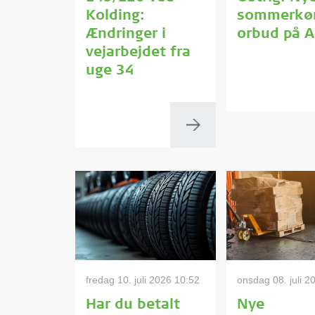
Kolding:
sommerkør
Ændringer i
orbud på 
vejarbejdet fra
uge 34
fredag 10. juli 2026 10:52
onsdag 08. juli 2
Har du betalt
Nye