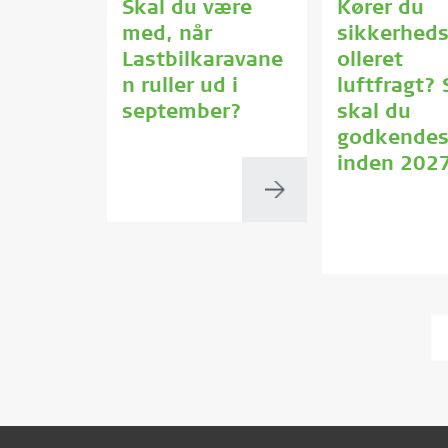
Skal du være
Kører du
med, når
sikkerhed
Lastbilkaravane
olleret
n ruller ud i
luftfragt? 
september?
skal du
godkende
inden 202