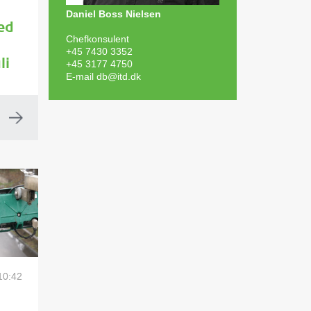
Daniel Boss Nielsen
ed
Chefkonsulent
+45 7430 3352
+45 3177 4750
li
E-mail
db@itd.dk
 10:42