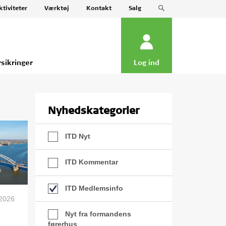
ktiviteter
Værktøj
Kontakt
Salg
rsikringer
Log ind
Nyhedskategorier
ITD Nyt
ITD Kommentar
ITD Medlemsinfo
 2026
Nyt fra formandens
førerhus