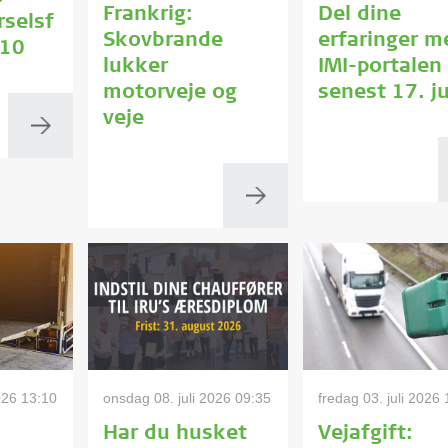
Frankrig:
Del dine
selsf
Skovbrande
erfaringer m
A10
lukker
IMI-portalen
motorveje og
senest 17. ju
veje
026 13:10
onsdag 08. juli 2026 09:35
fredag 03. juli 2026
Har du husket
Vejafgift: