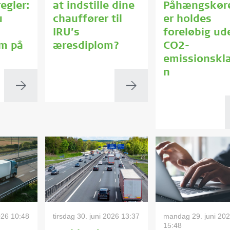
egler:
at indstille dine
Påhængskøre
u
chauffører til
er holdes
IRU’s
foreløbig ud
m på
æresdiplom?
CO2-
emissionskl
n
026 10:48
tirsdag 30. juni 2026 13:37
mandag 29. juni 20
15:48