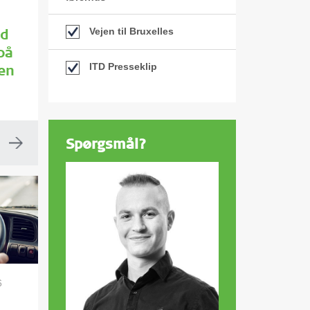
Vejen til Bruxelles
ud
 på
ITD Presseklip
en
Spørgsmål?
6