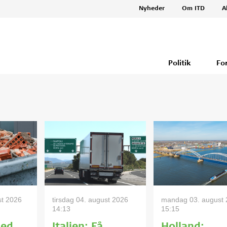
Nyheder
Om ITD
A
Politik
Fo
st 2026
tirsdag 04. august 2026
mandag 03. august
14:13
15:15