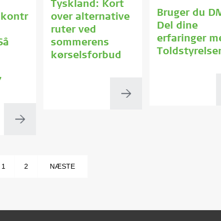
Tyskland: Kort
Bruger du D
skontr
over alternative
Del dine
ruter ved
erfaringer m
Så
sommerens
Toldstyrelse
kørselsforbud
s
7
1
2
NÆSTE