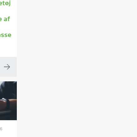
tøj
e af
asse
26