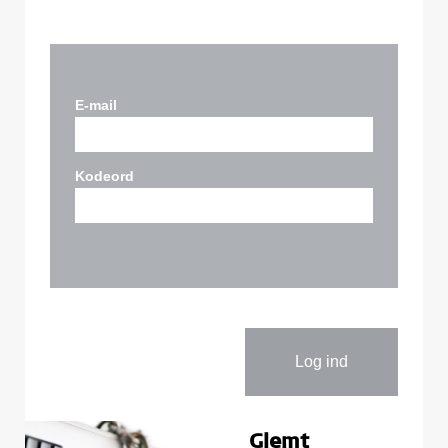
E-mail
Kodeord
Glemt