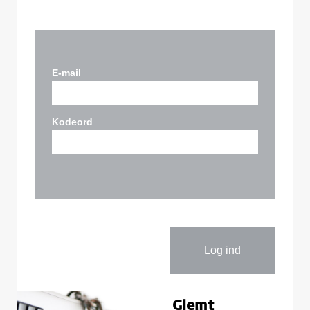
E-mail
Kodeord
Glemt