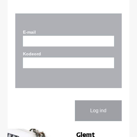
E-mail
Kodeord
Glemt