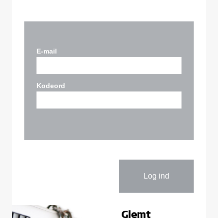
E-mail
Kodeord
Glemt