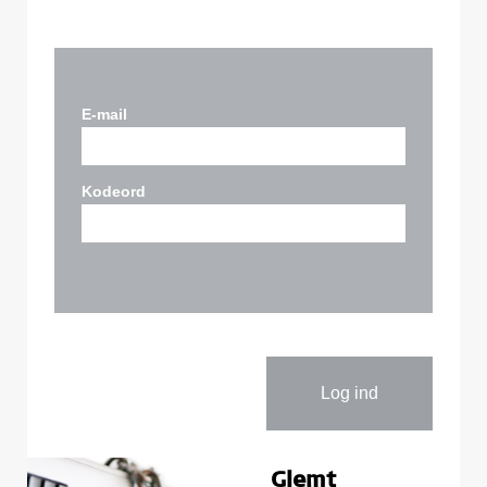
E-mail
Kodeord
Glemt