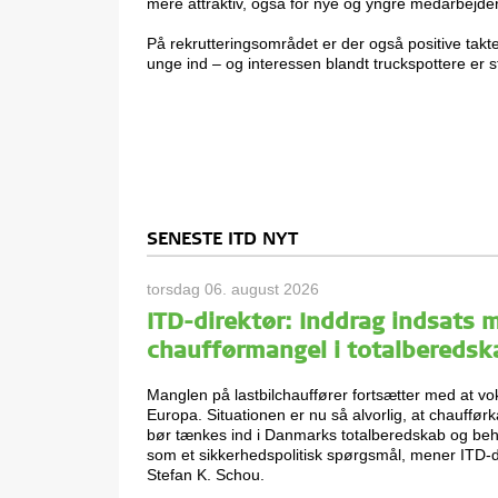
mere attraktiv, også for nye og yngre medarbejde
På rekrutteringsområdet er der også positive takte
unge ind – og interessen blandt truckspottere er sto
SENESTE ITD NYT
torsdag 06. august 2026
ITD-direktør: Inddrag indsats 
chaufførmangel i totalberedsk
Manglen på lastbilchauffører fortsætter med at vo
Europa. Situationen er nu så alvorlig, at chaufførk
bør tænkes ind i Danmarks totalberedskab og be
som et sikkerhedspolitisk spørgsmål, mener ITD-d
Stefan K. Schou.