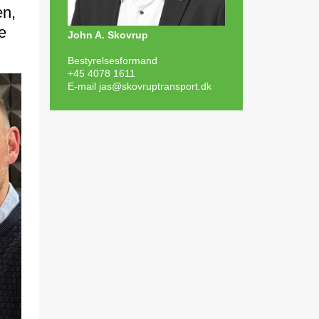
en,
e
John A. Skovrup
Bestyrelsesformand
+45 4078 1611
E-mail
jas@skovruptransport.dk