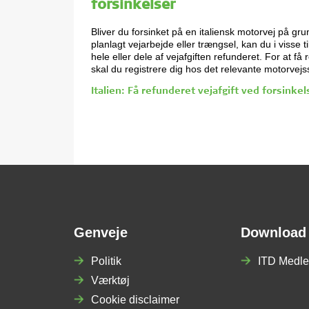
forsinkelser
Bliver du forsinket på en italiensk motorvej på gru
planlagt vejarbejde eller trængsel, kan du i visse ti
hele eller dele af vejafgiften refunderet. For at få 
skal du registrere dig hos det relevante motorvejs
Italien: Få refunderet vejafgift ved forsinkel
Genveje
Download
Politik
ITD Medle
Værktøj
Cookie disclaimer