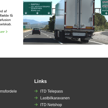
nd af
lfælde få
refusion
selskab.
ser >
Links
msfordele
ITD Telepass
Lastbilkaravanen
ITD Netshop