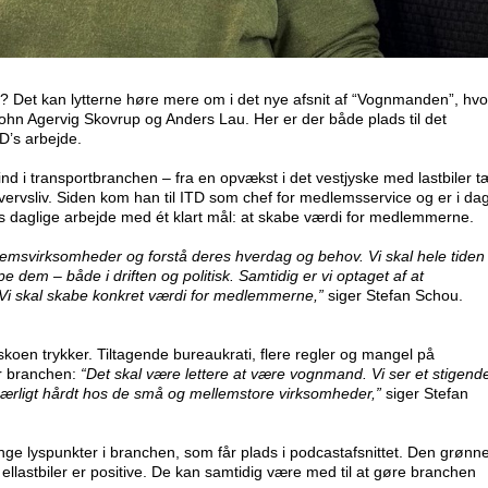
D? Det kan lytterne høre mere om i det nye afsnit af “Vognmanden”, hvo
John Agervig Skovrup og Anders Lau. Her er der både plads til det
TD’s arbejde.
 i transportbranchen – fra en opvækst i det vestjyske med lastbiler t
erhvervsliv. Siden kom han til ITD som chef for medlemsservice og er i da
ens daglige arbejde med ét klart mål: at skabe værdi for medlemmerne.
emsvirksomheder og forstå deres hverdag og behov. Vi skal hele tiden
 dem – både i driften og politisk. Samtidig er vi optaget af at
 Vi skal skabe konkret værdi for medlemmerne,”
siger Stefan Schou.
skoen trykker. Tiltagende bureaukrati, flere regler og mangel på
or branchen:
“Det skal være lettere at være vognmand. Vi ser et stigend
 særligt hårdt hos de små og mellemstore virksomheder,”
siger Stefan
ange lyspunkter i branchen, som får plads i podcastafsnittet. Den grønn
 ellastbiler er positive. De kan samtidig være med til at gøre branchen