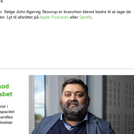
re.
r. Ifølge John Agervig Skovrup er branchen blevet bedre til at tage de
r. Lyt til afsnittet på
Apple Podcasts
eller
Spotify
.
mod
abet
kse i
apacitet
handles
irektør