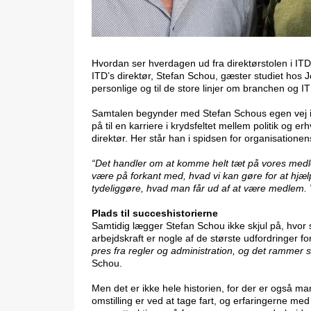
Hvordan ser hverdagen ud fra direktørstolen i IT
ITD’s direktør, Stefan Schou, gæster studiet hos 
personlige og til de store linjer om branchen og I
Samtalen begynder med Stefan Schous egen vej ind
på til en karriere i krydsfeltet mellem politik og 
direktør. Her står han i spidsen for organisation
“Det handler om at komme helt tæt på vores medl
være på forkant med, hvad vi kan gøre for at hjælpe
tydeliggøre, hvad man får ud af at være medlem.
Plads til succeshistorierne
Samtidig lægger Stefan Schou ikke skjul på, hvor 
arbejdskraft er nogle af de største udfordringer f
pres fra regler og administration, og det rammer
Schou.
Men det er ikke hele historien, for der er også m
omstilling er ved at tage fart, og erfaringerne med