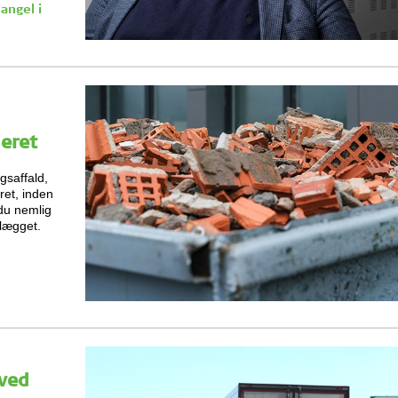
angel i
eret
gsaffald,
ret, inden
du nemlig
nlægget.
 ved