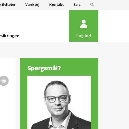
ktiviteter
Værktøj
Kontakt
Salg
rsikringer
Log ind
Spørgsmål?