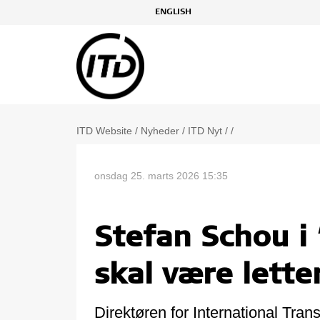
ENGLISH
ITD Website
/
Nyheder
/
ITD Nyt
/
/
onsdag 25. marts 2026 15:35
Stefan Schou i
skal være lett
Direktøren for International Tran