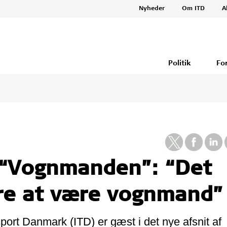
Nyheder
Om ITD
A
Politik
Fo
 “Vognmanden”: “Det
ere at være vognmand”
sport Danmark (ITD) er gæst i det nye afsnit af