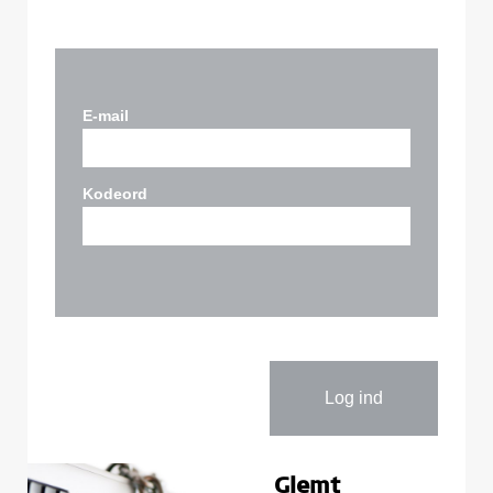
E-mail
Kodeord
Glemt