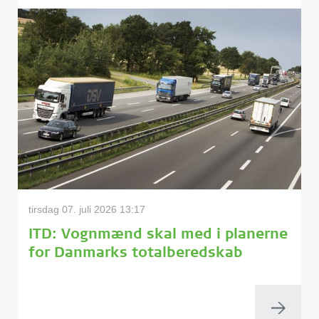
tirsdag 07. juli 2026 13:17
ITD: Vognmænd skal med i planerne
for Danmarks totalberedskab