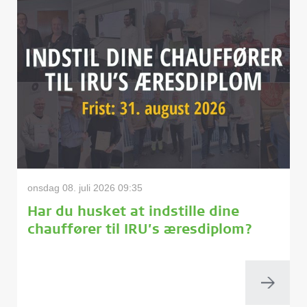
onsdag 08. juli 2026 09:35
Har du husket at indstille dine
chauffører til IRU’s æresdiplom?