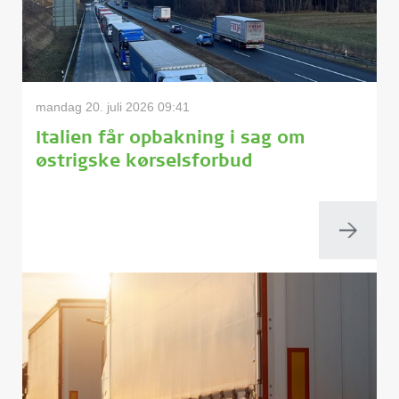
mandag 20. juli 2026 09:41
Italien får opbakning i sag om
østrigske kørselsforbud