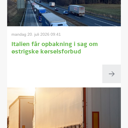
mandag 20. juli 2026 09:41
Italien får opbakning i sag om
østrigske kørselsforbud