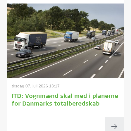
tirsdag 07. juli 2026 13:17
ITD: Vognmænd skal med i planerne
for Danmarks totalberedskab