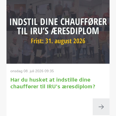
onsdag 08. juli 2026 09:35
Har du husket at indstille dine
chauffører til IRU’s æresdiplom?