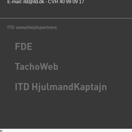
E-mail:
itd@itd.dk
- CVR 40 99 09 17
ITD samarbejdspartnere
0