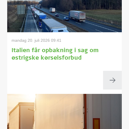
mandag 20. juli 2026 09:41
Italien får opbakning i sag om
østrigske kørselsforbud