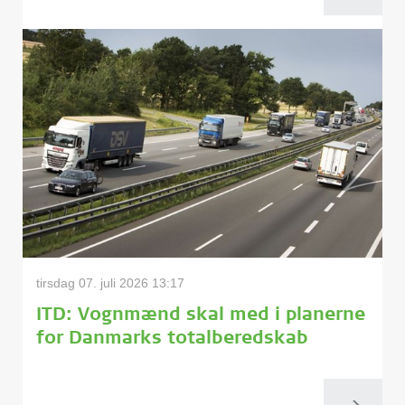
tirsdag 07. juli 2026 13:17
ITD: Vognmænd skal med i planerne
for Danmarks totalberedskab