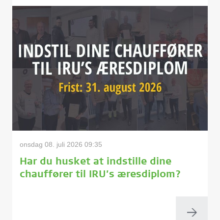
onsdag 08. juli 2026 09:35
Har du husket at indstille dine
chauffører til IRU’s æresdiplom?