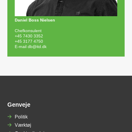
Daniel Boss Nielsen
Chefkonsulent
+45 7430 3352
+45 3177 4750
E-mail
db@itd.dk
Genveje
Politik
Værktøj