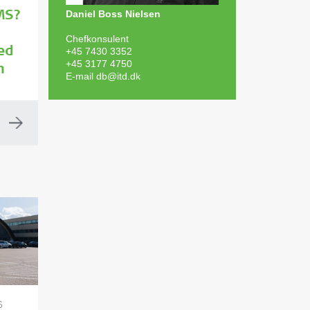
Daniel Boss Nielsen
MS?
Chefkonsulent
+45 7430 3352
ed
+45 3177 4750
n
E-mail
db@itd.dk
6