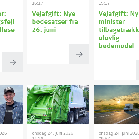
16:17
15:17
r:
Vejafgift: Nye
Vejafgift: Ny
sfejl
bødesatser fra
minister
dløse
26. juni
tilbagetrækk
ulovlig
bødemodel
2026
onsdag 24. juni 2026
onsdag 24. juni 202
14:26
09:57