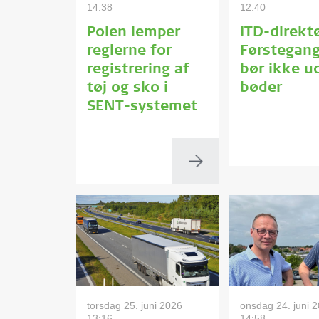
14:38
12:40
Polen lemper
ITD-direktø
reglerne for
Førstegang
registrering af
bør ikke u
tøj og sko i
bøder
SENT-systemet
torsdag 25. juni 2026
onsdag 24. juni 
13:16
14:58