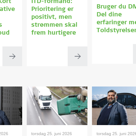
Kort
ITD-formand:
Bruger du D
ative
Prioritering er
Del dine
positivt, men
erfaringer m
s
strømmen skal
Toldstyrelse
bud
frem hurtigere
2026
torsdag 25. juni 2026
torsdag 25. juni 202