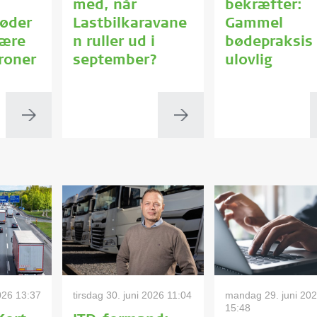
med, når
bekræfter:
bøder
Lastbilkaravane
Gammel
være
n ruller ud i
bødepraksis 
roner
september?
ulovlig
2026 13:37
tirsdag 30. juni 2026 11:04
mandag 29. juni 20
15:48