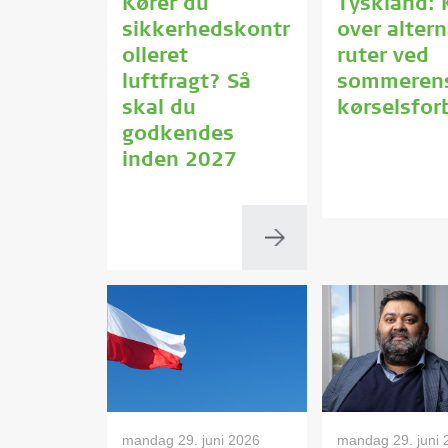
Kører du
Tyskland: 
sikkerhedskontr
over altern
olleret
ruter ved
luftfragt? Så
sommeren
skal du
kørselsfor
godkendes
inden 2027
mandag 29. juni 2026
mandag 29. juni 