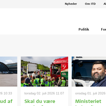
Nyheder
Om ITD
A
Politik
Fo
026 10:33
torsdag 02. juli 2026 11:07
onsdag 01. juli 2026
 ud af
Skal du være
Ministeriet