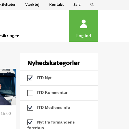
ktiviteter
Værktøj
Kontakt
Salg
rsikringer
Log ind
Nyhedskategorier
ITD Nyt
ITD Kommentar
ITD Medlemsinfo
 15:00
Nyt fra formandens
førerhus