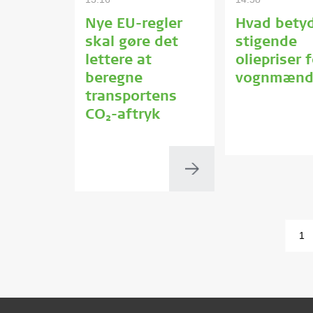
Nye EU-regler
Hvad bety
skal gøre det
stigende
lettere at
oliepriser 
beregne
vognmænd
transportens
CO₂-aftryk
1