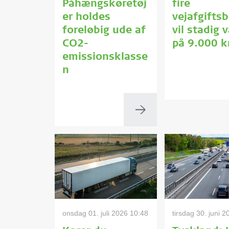
Påhængskøretøj
fire
er holdes
vejafgifts
foreløbig ude af
vil stadig 
CO2-
på 9.000 k
emissionsklasse
n
onsdag 01. juli 2026 10:48
tirsdag 30. juni 