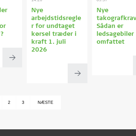
der
Nye
Nye
arbejdstidsregle
takografkrav
for
r for undtaget
Sådan er
?
kørsel træder i
ledsagebiler
kraft 1. juli
omfattet
2026
2
3
NÆSTE