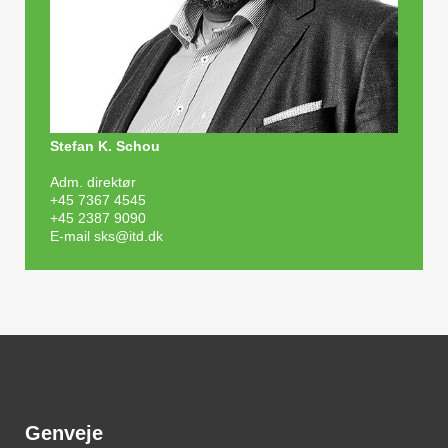
Stefan K. Schou
Adm. direktør
+45 7367 4545
+45 2387 9090
E-mail
sks@itd.dk
Genveje