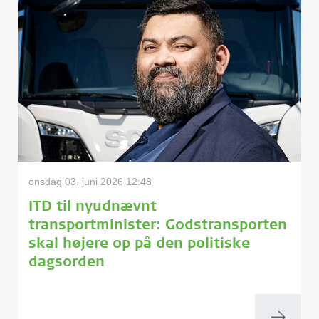
onsdag 03. juni 2026 12:48
ITD til nyudnævnt
transportminister: Godstransporten
skal højere op på den politiske
dagsorden