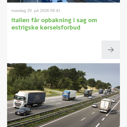
mandag 20. juli 2026 09:41
Italien får opbakning i sag om
østrigske kørselsforbud