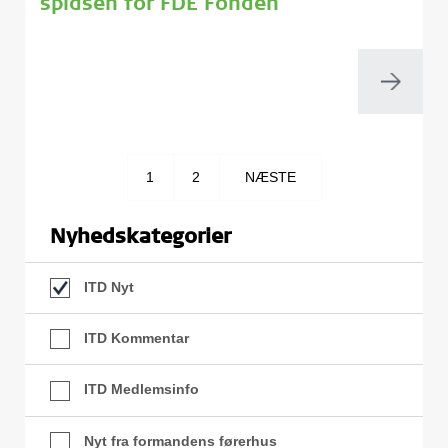
spidsen for FDE Fonden
1
2
NÆSTE
Nyhedskategorier
ITD Nyt
ITD Kommentar
ITD Medlemsinfo
Nyt fra formandens førerhus