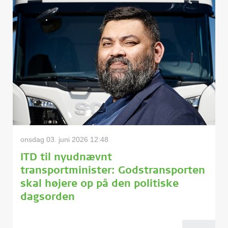
onsdag 03. juni 2026 12:48
ITD til nyudnævnt
transportminister: Godstransporten
skal højere op på den politiske
dagsorden