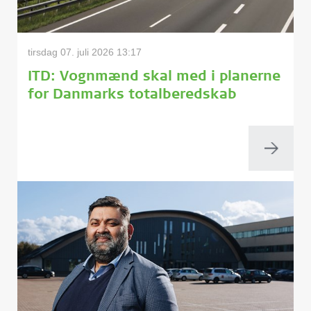
tirsdag 07. juli 2026 13:17
ITD: Vognmænd skal med i planerne
for Danmarks totalberedskab